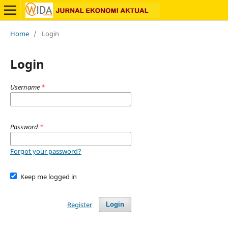
Home
/
Login
Login
Username
*
Password
*
Forgot your password?
Keep me logged in
Register
Login